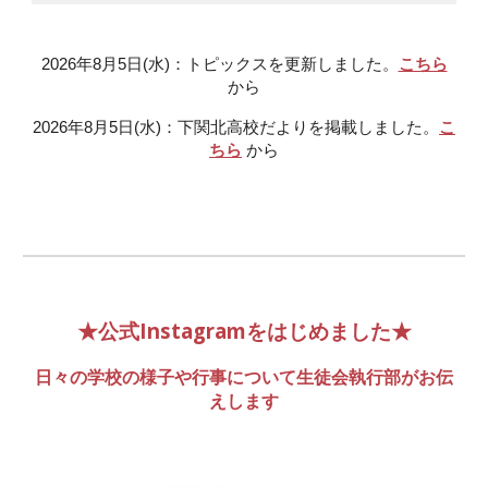
2026年
8
月
5
日(
水
)：トピックスを更新しました。
こちら
から
2026年
8
月
5
日(
水
)：
下関北高校
だよりを掲載しました。
こ
ちら
から
★公式Instagramをはじめました★
日々の学校の様子や行事について生徒会執行部がお伝
えします