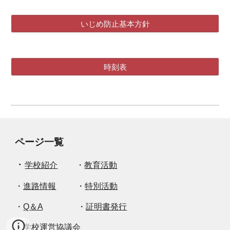
いじめ防止基本方針
時刻表
ページ一覧
・
学校紹介
・
教育活動
・
進路情報
・
特別活動
・
Q＆A
・
証明書発行
・
学校運営協議会